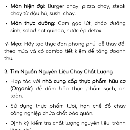
Món hiện đại
: Burger chay, pizza chay, steak
chay từ đậu hũ, sushi chay.
Món thực dưỡng
: Cơm gạo lứt, cháo dưỡng
sinh, salad hạt quinoa, nước ép detox.
💡
Mẹo:
Hãy tạo thực đơn phong phú, dễ thay đổi
theo mùa và có combo tiết kiệm để tăng doanh
thu.
3. Tìm Nguồn Nguyên Liệu Chay Chất Lượng
Hợp tác với
nhà cung cấp thực phẩm hữu cơ
(Organic)
để đảm bảo thực phẩm sạch, an
toàn.
Sử dụng thực phẩm tươi, hạn chế đồ chay
công nghiệp chứa chất bảo quản.
Định kỳ kiểm tra chất lượng nguyên liệu, tránh