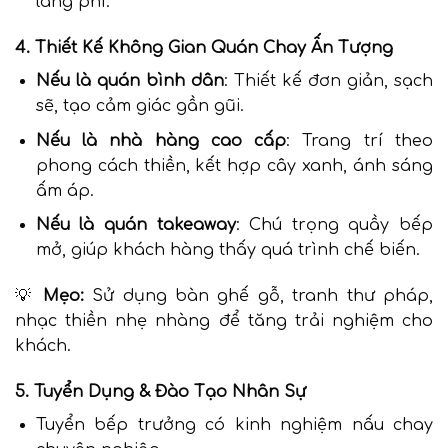
lãng phí.
4. Thiết Kế Không Gian Quán Chay Ấn Tượng
Nếu là quán bình dân
: Thiết kế đơn giản, sạch
sẽ, tạo cảm giác gần gũi.
Nếu là nhà hàng cao cấp
: Trang trí theo
phong cách thiền, kết hợp cây xanh, ánh sáng
ấm áp.
Nếu là quán takeaway
: Chú trọng quầy bếp
mở, giúp khách hàng thấy quá trình chế biến.
💡
Mẹo:
Sử dụng bàn ghế gỗ, tranh thư pháp,
nhạc thiền nhẹ nhàng để tăng trải nghiệm cho
khách.
5. Tuyển Dụng & Đào Tạo Nhân Sự
Tuyển bếp trưởng có kinh nghiệm nấu chay