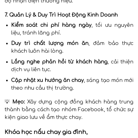
độ nhận diện thương hiệu.
7. Quản Lý & Duy Trì Hoạt Động Kinh Doanh
Kiểm soát chi phí hàng ngày
, tối ưu nguyên
liệu, tránh lãng phí.
Duy trì chất lượng món ăn
, đảm bảo thực
khách luôn hài lòng.
Lắng nghe phản hồi từ khách hàng
, cải thiện
dịch vụ liên tục.
Cập nhật xu hướng ăn chay
, sáng tạo món mới
theo nhu cầu thị trường.
💡
Mẹo:
Xây dựng cộng đồng khách hàng trung
thành bằng cách tạo nhóm Facebook, tổ chức sự
kiện giao lưu về ẩm thực chay.
Khóa học nấu chay gia đình,