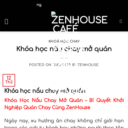
Skip
hà Gắn Kết Yêu Thương
to
content
KHOÁ HỌC CHAY
Khóa học nấu chay mở quán
POSTED ON
12/02/2025
BY
ZENHOUSE
12
Th2
Khóa học nấu chay mở quán
Khóa Học Nấu Chay Mở Quán – Bí Quyết Khởi
Nghiệp Quán Chay Cùng ZenHouse
Ngày nay, xu hướng ăn chay không chỉ giới hạn
trong các giới tu hành hay những người theo tôn