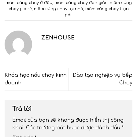
mâm cúng chay ở đâu
,
mâm cúng chay đơn giản
,
mâm cúng
chay giá rẻ
,
mâm cúng chay tại nhà
,
mâm cúng chay trọn
gói
.
ZENHOUSE
Khóa học nấu chay kinh
Đào tạo nghiệp vụ bếp
doanh
Chay
Trả lời
Email của bạn sẽ không được hiển thị công
khai.
Các trường bắt buộc được đánh dấu
*