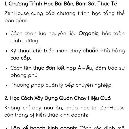
1. Chương Trình Học Bài Bản, Bàm Sát Thực Tế
ZenHouse cung cấp chương trình học tổng thể
bao gồm:
Cách chọn lựa nguyên liệu
Organic
, bảo toàn
dinh dưỡng.
Kỹ thuật chế biến món chay
chuẩn nhà hàng
cao cấp
.
Cách lên
thực đơn kết hợp Á – Âu
, đảm bảo sự
phong phú.
Phương pháp quản lý bếp chuyên nghiệp.
2. Học Cách Xây Dựng Quán Chay Hiệu Quả
Không chỉ dạy nấu ăn, khóa học tại ZenHouse
còn trang bị kiến thức kinh doanh:
Lâp kế hoạch kinh doanh
: Cách xác định mô