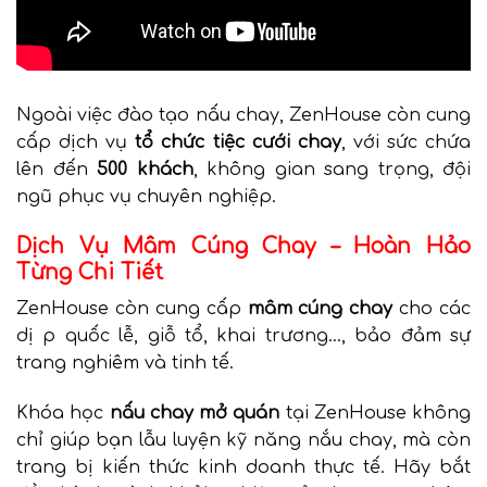
Ngoài việc đào tạo nấu chay, ZenHouse còn cung
cấp dịch vụ
tổ chức tiệc cưới chay
, với sức chứa
lên đến
500 khách
, không gian sang trọng, đội
ngũ phục vụ chuyên nghiệp.
Dịch Vụ Mâm Cúng Chay – Hoàn Hảo
Từng Chi Tiết
ZenHouse còn cung cấp
mâm cúng chay
cho các
dị p quốc lễ, giỗ tổ, khai trương…, bảo đảm sự
trang nghiêm và tinh tế.
Khóa học
nấu chay mở quán
tại ZenHouse không
chỉ giúp bạn lẫu luyện kỹ năng nắu chay, mà còn
trang bị kiến thức kinh doanh thực tế. Hãy bắt