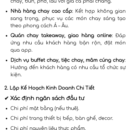
chay, bún, phở, lẩu với giá cả phải chăng.
Nhà hàng chay cao cấp
: Kết hợp không gian
sang trọng, phục vụ các món chay sáng tạo
theo phong cách Á – Âu.
Quán chay takeaway, giao hàng online
: Đáp
ứng nhu cầu khách hàng bận rộn, đặt món
qua app.
Dịch vụ buffet chay, tiệc chay, mâm cúng chay
:
Hướng đến khách hàng có nhu cầu tổ chức sự
kiện.
2. Lập Kế Hoạch Kinh Doanh Chi Tiết
✔ Xác định ngân sách đầu tư
Chi phí mặt bằng (nếu thuê).
Chi phí trang thiết bị bếp, bàn ghế, decor.
Chi phí nguyên liệu thực phẩm.