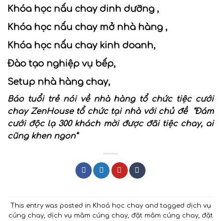
Khóa học nấu chay dinh dưỡng ,
Khóa học nấu chay mở nhà hàng ,
Khóa học nấu chay kinh doanh,
Đào tạo nghiệp vụ bếp,
Setup nhà hàng chay,
Báo tuổi trẻ nói về
nhà hàng tổ chức tiệc cưới
chay
ZenHouse tổ chức tại nhà với chủ đề “Đám
cưới độc lạ 300 khách mời được đãi tiệc chay, ai
cũng khen ngon”
This entry was posted in
Khoá học chay
and tagged
dịch vụ
cúng chay
,
dịch vụ mâm cúng chay
,
đặt mâm cúng chay
,
đặt