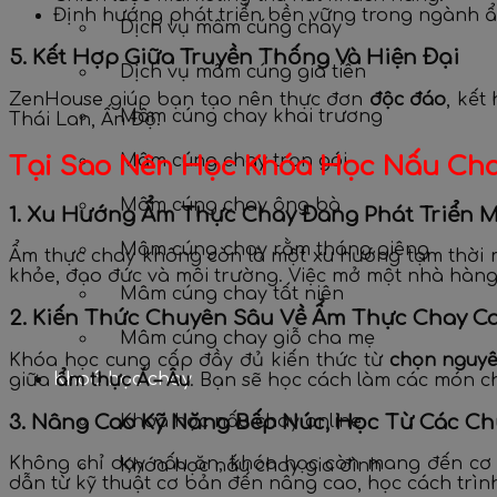
Định hướng phát triển bền vững trong ngành ẩ
Dịch vụ mâm cúng chay
5. Kết Hợp Giữa Truyền Thống Và Hiện Đại
Dịch vụ mâm cúng gia tiên
ZenHouse giúp bạn tạo nên thực đơn
độc đáo
, kết
Mâm cúng chay khai trương
Thái Lan, Ấn Độ.
Mâm cúng chay trọn gói
Tại Sao Nên Học Khóa Học Nấu Ch
Mâm cúng chay ông bà
1. Xu Hướng Ẩm Thực Chay Đang Phát Triển 
Mâm cúng chay rằm tháng giêng
Ẩm thực chay không còn là một xu hướng tạm thời 
khỏe, đạo đức và môi trường. Việc mở một nhà hàng 
Mâm cúng chay tất niên
2. Kiến Thức Chuyên Sâu Về Ẩm Thực Chay C
Mâm cúng chay giỗ cha mẹ
Khóa học cung cấp đầy đủ kiến thức từ
chọn nguyê
Khoá học chay
giữa
ẩm thực Á – Âu
. Bạn sẽ học cách làm các món 
3. Nâng Cao Kỹ Năng Bếp Núc, Học Từ Các C
Khoá học nấu chay online
Không chỉ dạy nấu ăn, khóa học còn mang đến cơ 
Khóa học nấu chay gia đình
dẫn từ kỹ thuật cơ bản đến nâng cao, học cách trì