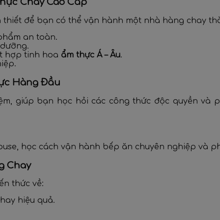
Thực Chay Cao Cấp
 thiết để bạn có thể vận hành một nhà hàng chay th
phẩm an toàn.
 dưỡng.
t hợp tinh hoa
ẩm thực Á – Âu
.
iệp.
hực Hàng Đầu
iệm, giúp bạn học hỏi các công thức độc quyền v
use, học cách vận hành bếp ăn chuyên nghiệp và ph
g Chay
n thức về:
hay hiệu quả.