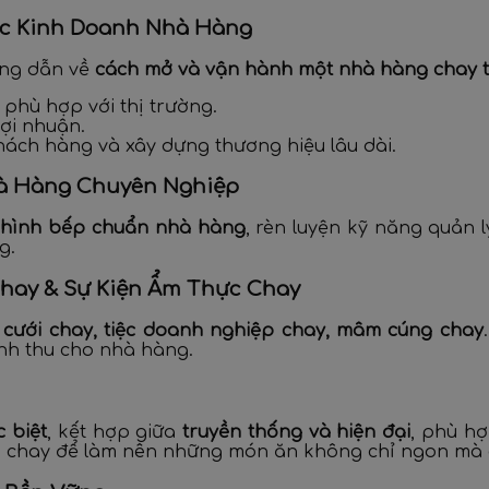
ợc Kinh Doanh Nhà Hàng
ớng dẫn về
cách mở và vận hành một nhà hàng chay 
phù hợp với thị trường.
lợi nhuận.
khách hàng và xây dựng thương hiệu lâu dài.
hà Hàng Chuyên Nghiệp
hình bếp chuẩn nhà hàng
, rèn luyện kỹ năng quản 
g.
Chay & Sự Kiện Ẩm Thực Chay
c cưới chay, tiệc doanh nghiệp chay, mâm cúng chay
anh thu cho nhà hàng.
 biệt
, kết hợp giữa
truyền thống và hiện đại
, phù h
n chay để làm nên những món ăn không chỉ ngon mà c