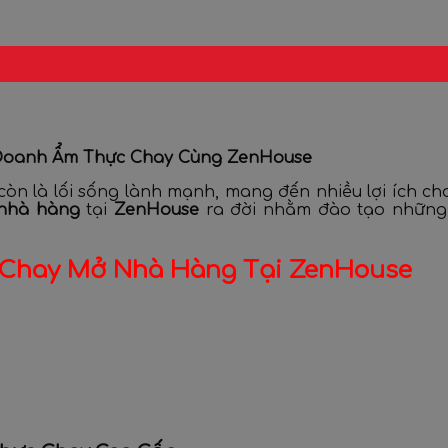
 Doanh Ẩm Thực Chay Cùng ZenHouse
òn là lối sống lành mạnh, mang đến nhiều lợi ích c
nhà hàng
tại
ZenHouse
ra đời nhằm đào tạo những 
 Chay Mở Nhà Hàng Tại ZenHouse