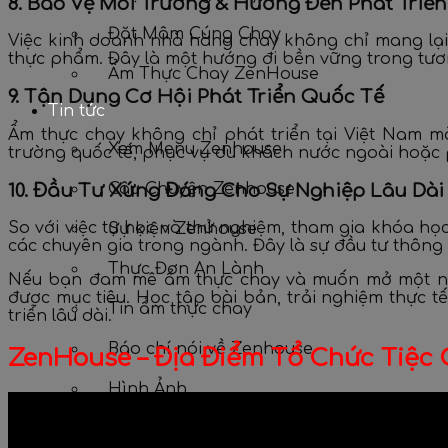
8. Bảo Vệ Môi Trường & Hướng Đến Phát Triể
Đặt Mâm Cúng Chay
Việc kinh doanh nhà hàng chay không chỉ mang lại
thực phẩm. Đây là một hướng đi bền vững trong tươn
Ẩm Thực Chay ZenHouse
9. Tận Dụng Cơ Hội Phát Triển Quốc Tế
Tin tức
Ẩm thực chay không chỉ phát triển tại Việt Nam m
Xem Menu Zenhouse
trường quốc tế, phục vụ du khách nước ngoài hoặc
Câu Chuyện Zenhouse
10. Đầu Tư Xứng Đáng Cho Sự Nghiệp Lâu Dài
So với việc tự học và thử nghiệm, tham gia khóa h
Sự kiện Zenhouse
các chuyên gia trong ngành. Đây là sự đầu tư thông
Thực Đơn An Lành
Nếu bạn đam mê ẩm thực chay và muốn mở một n
được mục tiêu. Học tập bài bản, trải nghiệm thực 
Tin ẩm thực chay
triển lâu dài.
Báo chí nói về Zenhouse
ZenHouse – Địa Điểm Tổ Chức Tiệc 
Hình Ảnh
Liên hệ & Đặt Bàn