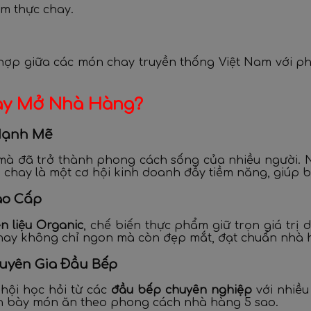
m thực chay.
 hợp giữa các món chay truyền thống Việt Nam với p
ay Mở Nhà Hàng?
Mạnh Mẽ
mà đã trở thành phong cách sống của nhiều người. N
chay là một cơ hội kinh doanh đầy tiềm năng, giúp b
ao Cấp
n liệu Organic
, chế biến thực phẩm giữ trọn giá trị
chay không chỉ ngon mà còn đẹp mắt, đạt chuẩn nhà 
huyên Gia Đầu Bếp
hội học hỏi từ các
đầu bếp chuyên nghiệp
với nhiều
nh bày món ăn theo phong cách nhà hàng 5 sao.