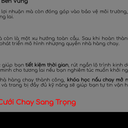
n Bền Vững
 lợi nhuận mà còn đóng góp vào bảo vệ môi trường, 
g lai.
à còn là một xu hướng toàn cầu. Sau khi hoàn thà
 phát triển mô hình nhượng quyền nhà hàng chay.
ọc giúp bạn
tiết kiệm thời gian
, rút ngắn lộ trình kinh
 minh cho tương lai nếu bạn nghiêm túc muốn khởi ng
hà hàng chay thành công,
khóa học nấu chay mở 
tế và trang bị đầy đủ kỹ năng sẽ giúp bạn tự tin vậ
Cưới Chay Sang Trọng