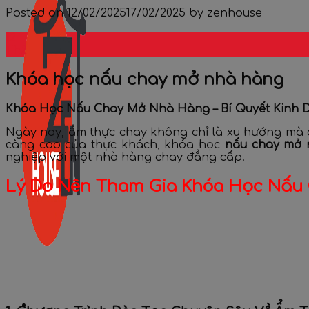
Posted on
12/02/2025
17/02/2025
by
zenhouse
12
Th2
Khóa học nấu chay mở nhà hàng
Khóa Học Nấu Chay Mở Nhà Hàng – Bí Quyết Kinh
Ngày nay, ẩm thực chay không chỉ là xu hướng mà c
càng cao của thực khách, khóa học
nấu chay mở 
nghiệp với một nhà hàng chay đẳng cấp.
Lý Do Nên Tham Gia Khóa Học Nấu