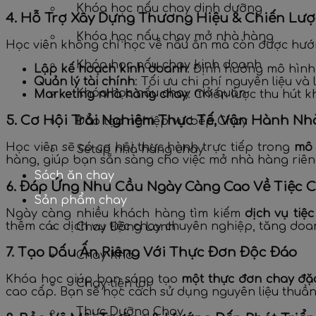
Khóa học nấu chay dinh dưỡng
4. Hỗ Trợ Xây Dựng Thương Hiệu & Chiến Lư
Khóa học nấu chay mở nhà hàng
Học viên không chỉ học về nấu ăn mà còn được hư
Khóa học nấu chay kinh doanh
Lập kế hoạch kinh doanh
: Định hướng mô hình 
Quản lý tài chính
: Tối ưu chi phí nguyên liệu và 
Khóa học nấu chay mở quán
Marketing nhà hàng chay
: Chiến lược thu hút 
5. Cơ Hội Trải Nghiệm Thực Tế, Vận Hành N
Đào tạo nghiệp vụ bếp Chay
Học viên sẽ có cơ hội thực hành trực tiếp trong
mô 
Setup nhà hàng chay
hàng, giúp bạn sẵn sàng cho việc mở nhà hàng riên
Sách ăn chay
6. Đáp Ứng Nhu Cầu Ngày Càng Cao Về Tiệc 
Sản phẩm chay
Ngày càng nhiều khách hàng tìm kiếm
dịch vụ tiệ
thêm các dịch vụ tiệc chay chuyên nghiệp, tăng do
Chay Đông Lạnh
7. Tạo Dấu Ấn Riêng Với Thực Đơn Độc Đáo
Chay Khô
Khóa học giúp bạn sáng tạo
một thực đơn chay đặc
Chay tiện lợi
cao cấp. Bạn sẽ học cách sử dụng nguyên liệu thuầ
Thực Dưỡng Chay