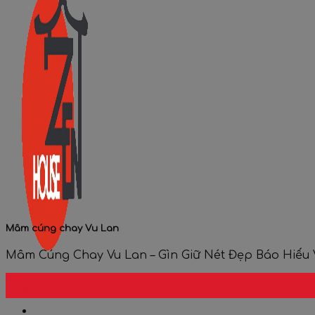
Mâm cúng chay Vu Lan
Mâm Cúng Chay Vu Lan – Gìn Giữ Nét Đẹp Báo Hiếu Và
05
Th8