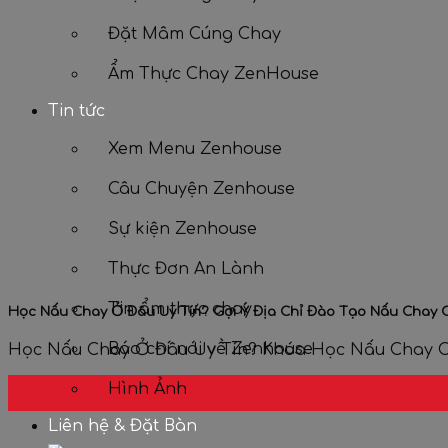
Đặt Mâm Cúng Chay
Ẩm Thực Chay ZenHouse
Tin tức
Xem Menu Zenhouse
Câu Chuyện Zenhouse
Sự kiện Zenhouse
Thực Đơn An Lành
Tin ẩm thực chay
Học Nấu Chay Ở Đâu Uy Tín? Gợi Ý Địa Chỉ Đào Tạo Nấu Chay 
Báo chí nói về Zenhouse
Học Nấu Chay Ở Đâu Uy Tín? Khóa Học Nấu Chay Ch
17
Hình Ảnh
Th6
Liên hệ & Đặt Bàn