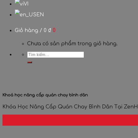
VI
EN
Giỏ hàng /
0
₫
0
Chưa có sản phẩm trong giỏ hàng.
Khoá học nâng cấp quán chay bình dân
Khóa Học Nâng Cấp Quán Chay Bình Dân Tại ZenHous
21
Th5