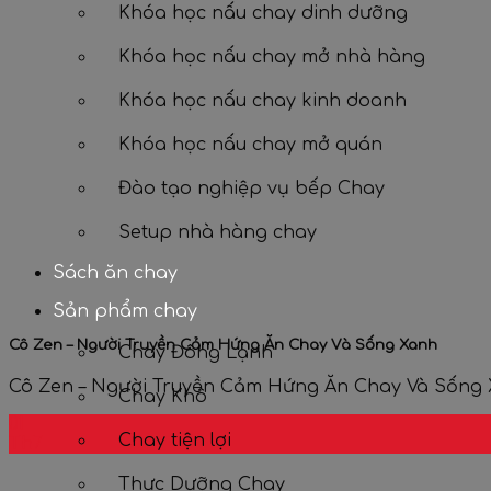
Khóa học nấu chay dinh dưỡng
Khóa học nấu chay mở nhà hàng
Khóa học nấu chay kinh doanh
Khóa học nấu chay mở quán
Đào tạo nghiệp vụ bếp Chay
Setup nhà hàng chay
Sách ăn chay
Sản phẩm chay
Cô Zen – Người Truyền Cảm Hứng Ăn Chay Và Sống Xanh
Chay Đông Lạnh
Cô Zen – Người Truyền Cảm Hứng Ăn Chay Và Sống Xa
Chay Khô
01
Chay tiện lợi
Th7
Thực Dưỡng Chay