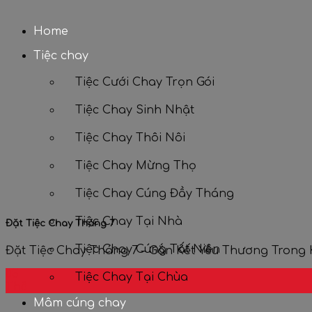
Home
Tiệc chay
Tiệc Cưới Chay Trọn Gói
Tiệc Chay Sinh Nhật
Tiệc Chay Thôi Nôi
Tiệc Chay Mừng Thọ
Tiệc Chay Cúng Đầy Tháng
Tiệc Chay Tại Nhà
Đặt Tiệc Chay Tháng 7
Tiệc Chay Cúng Tất Niên
Đặt Tiệc Chay Tháng 7 – Gắn Kết Yêu Thương Trong K
05
Tiệc Chay Tại Chùa
Th8
Mâm cúng chay