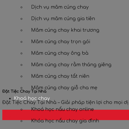
Dịch vụ mâm cúng chay
Dịch vụ mâm cúng gia tiên
Mâm cúng chay khai trương
Mâm cúng chay trọn gói
Mâm cúng chay ông bà
Mâm cúng chay rằm tháng giêng
Mâm cúng chay tất niên
Mâm cúng chay giỗ cha mẹ
Đặt Tiệc Chay Tại Nhà
Khoá học chay
Đặt Tiệc Chay Tại Nhà – Giải pháp tiện lợi cho mọi dịp 
Khoá học nấu chay online
24
Th7
Khóa học nấu chay gia đình