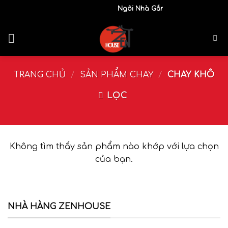
Skip
Ngôi Nhà Gắn Kết Yêu Thương
to
content
TRANG CHỦ
/
SẢN PHẨM CHAY
/
CHAY KHÔ
LỌC
Không tìm thấy sản phẩm nào khớp với lựa chọn
của bạn.
NHÀ HÀNG ZENHOUSE