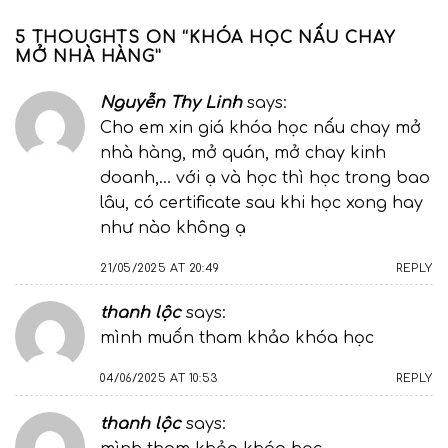
5 THOUGHTS ON “
KHÓA HỌC NẤU CHAY
MỞ NHÀ HÀNG
”
Nguyễn Thy Linh
says:
Cho em xin giá khóa học nấu chay mở
nhà hàng, mở quán, mở chay kinh
doanh,… với ạ và học thì học trong bao
lâu, có certificate sau khi học xong hay
như nào không ạ
21/05/2025 AT 20:49
REPLY
thanh lộc
says:
mình muốn tham khảo khóa học
04/06/2025 AT 10:53
REPLY
thanh lộc
says: