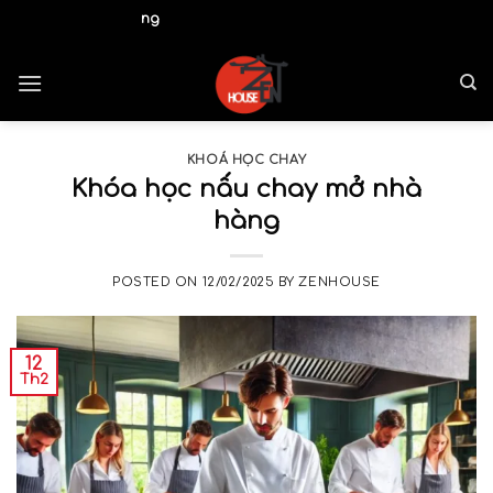
Skip
hà Gắn Kết Yêu Thương
to
content
KHOÁ HỌC CHAY
Khóa học nấu chay mở nhà
hàng
POSTED ON
12/02/2025
BY
ZENHOUSE
12
Th2