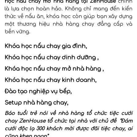
học nấu chay mở nhà hàng tại ZenHouse
chính
là lựa chọn hoàn hảo. Không chỉ mang đến kiến
thức về nấu ăn, khóa học còn giúp bạn xây dựng
một thương hiệu nhà hàng chay đẳng cấp và
bền vững.
Khóa học nấu chay gia đình,
Khóa học nấu chay dinh dưỡng ,
Khóa học nấu chay mở nhà hàng ,
Khóa học nấu chay kinh doanh,
Đào tạo nghiệp vụ bếp,
Setup nhà hàng chay,
Báo tuổi trẻ nói về
nhà hàng tổ chức tiệc cưới
chay
ZenHouse tổ chức tại nhà với chủ đề “Đám
cưới độc lạ 300 khách mời được đãi tiệc chay, ai
cũng khen ngon”