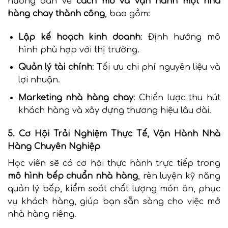
hướng dẫn về
cách mở và vận hành một nhà
hàng chay thành công
, bao gồm:
Lập kế hoạch kinh doanh
: Định hướng mô
hình phù hợp với thị trường.
Quản lý tài chính
: Tối ưu chi phí nguyên liệu và
lợi nhuận.
Marketing nhà hàng chay
: Chiến lược thu hút
khách hàng và xây dựng thương hiệu lâu dài.
5. Cơ Hội Trải Nghiệm Thực Tế, Vận Hành Nhà
Hàng Chuyên Nghiệp
Học viên sẽ có cơ hội thực hành trực tiếp trong
mô hình bếp chuẩn nhà hàng
, rèn luyện kỹ năng
quản lý bếp, kiểm soát chất lượng món ăn, phục
vụ khách hàng, giúp bạn sẵn sàng cho việc mở
nhà hàng riêng.