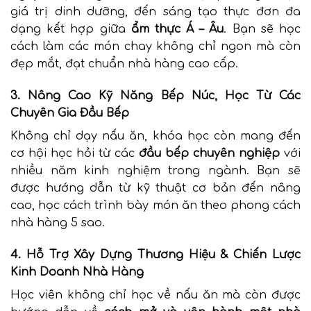
giá trị dinh dưỡng, đến sáng tạo thực đơn đa
dạng kết hợp giữa
ẩm thực Á – Âu
. Bạn sẽ học
cách làm các món chay không chỉ ngon mà còn
đẹp mắt, đạt chuẩn nhà hàng cao cấp.
3. Nâng Cao Kỹ Năng Bếp Núc, Học Từ Các
Chuyên Gia Đầu Bếp
Không chỉ dạy nấu ăn, khóa học còn mang đến
cơ hội học hỏi từ các
đầu bếp chuyên nghiệp
với
nhiều năm kinh nghiệm trong ngành. Bạn sẽ
được hướng dẫn từ kỹ thuật cơ bản đến nâng
cao, học cách trình bày món ăn theo phong cách
nhà hàng 5 sao.
4. Hỗ Trợ Xây Dựng Thương Hiệu & Chiến Lược
Kinh Doanh Nhà Hàng
Học viên không chỉ học về nấu ăn mà còn được