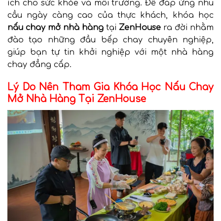
ích cho sức khỏe và môi trường. Để đáp ứng nhu
cầu ngày càng cao của thực khách, khóa học
nấu chay mở nhà hàng
tại
ZenHouse
ra đời nhằm
đào tạo những đầu bếp chay chuyên nghiệp,
giúp bạn tự tin khởi nghiệp với một nhà hàng
chay đẳng cấp.
Lý Do Nên Tham Gia Khóa Học Nấu Chay
Mở Nhà Hàng Tại ZenHouse