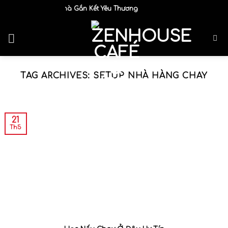
Skip
Ngôi Nhà Gắn Kết Yêu Thương
to
content
TAG ARCHIVES:
SETUP NHÀ HÀNG CHAY
21
Th5