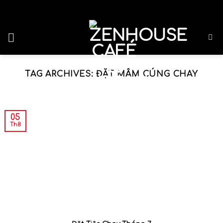
Skip
Gắn Kết Yêu Thương
to
content
TAG ARCHIVES:
ĐẶT MÂM CÚNG CHAY
05
Th8