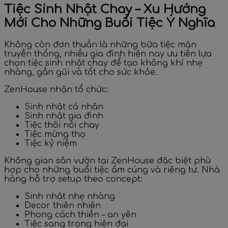
Tiệc Sinh Nhật Chay – Xu Hướng
Mới Cho Những Buổi Tiệc Ý Nghĩa
Không còn đơn thuần là những bữa tiệc mặn
truyền thống, nhiều gia đình hiện nay ưu tiên lựa
chọn tiệc sinh nhật chay để tạo không khí nhẹ
nhàng, gần gũi và tốt cho sức khỏe.
ZenHouse nhận tổ chức:
Sinh nhật cá nhân
Sinh nhật gia đình
Tiệc thôi nôi chay
Tiệc mừng thọ
Tiệc kỷ niệm
Không gian sân vườn tại ZenHouse đặc biệt phù
hợp cho những buổi tiệc ấm cúng và riêng tư. Nhà
hàng hỗ trợ setup theo concept:
Sinh nhật nhẹ nhàng
Decor thiên nhiên
Phong cách thiền – an yên
Tiệc sang trọng hiện đại