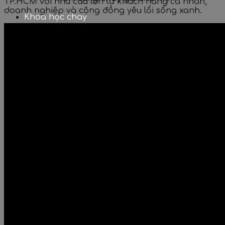
TP.HCM với nhu cầu lớn từ khách hàng cá nhân,
doanh nghiệp và cộng đồng yêu lối sống xanh.
Khoá học chay
Khoá học nấu chay online
Khóa học nấu chay gia đình
Khóa học nấu chay dinh dưỡng
Khóa học nấu chay mở nhà hàng
Khóa học nấu chay kinh doanh
Khóa học nấu chay mở quán
Đào tạo nghiệp vụ bếp Chay
Setup nhà hàng chay
Sách ăn chay
Sản phẩm chay