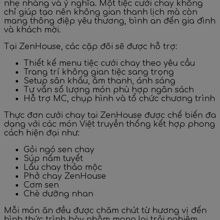
nhẹ nhàng và ý nghĩa. Một tiệc cưới chay không
chỉ giúp tạo nên không gian thanh lịch mà còn
mang thông điệp yêu thương, bình an đến gia đình
và khách mời.
Tại ZenHouse, các cặp đôi sẽ được hỗ trợ:
Thiết kế menu tiệc cưới chay theo yêu cầu
Trang trí không gian tiệc sang trọng
Setup sân khấu, âm thanh, ánh sáng
Tư vấn số lượng món phù hợp ngân sách
Hỗ trợ MC, chụp hình và tổ chức chương trình
Thực đơn cưới chay tại ZenHouse được chế biến đa
dạng với các món Việt truyền thống kết hợp phong
cách hiện đại như:
Gỏi ngó sen chay
Súp nấm tuyết
Lẩu chay thảo mộc
Phở chay ZenHouse
Cơm sen
Chè dưỡng nhan
Mỗi món ăn đều được chăm chút từ hương vị đến
hình thức trình bày nhằm mang lại trải nghiệm