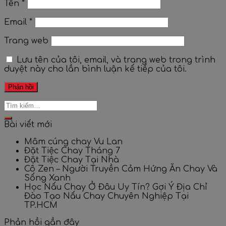
Tên
*
Email
*
Trang web
Lưu tên của tôi, email, và trang web trong trình
duyệt này cho lần bình luận kế tiếp của tôi.
Bài viết mới
Mâm cúng chay Vu Lan
Đặt Tiệc Chay Tháng 7
Đặt Tiệc Chay Tại Nhà
Cô Zen – Người Truyền Cảm Hứng Ăn Chay Và
Sống Xanh
Học Nấu Chay Ở Đâu Uy Tín? Gợi Ý Địa Chỉ
Đào Tạo Nấu Chay Chuyên Nghiệp Tại
TP.HCM
Phản hồi gần đây