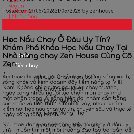
Posted on
21/05/2026
21/05/2026
by
zenhouse
21
Th5
Học Nấu Chay Ở Đâu Uy Tín
?
Khám Phá Khóa Học Nấu Chay Tại
Nhà hàng chay Zen House
Cùng Cô
Home
Zen
Tiệc chay
Ẩm thực chay đang trở thành xu hướng sống xanh,
Tiệc Cưới Chay Trọn Gói
sống khỏe và kinh doanh đầy tiềm năng tại Việt
Nam. Không chỉ những người ăn chay trường,
Tiệc Chay Sinh Nhật
ngày càng nhiều người lựa chọn món chay như
một phần trong lối sống hiện đại nhằm cân bằng
Tiệc Chay Thôi Nôi
sức khỏe và tinh thần. Chính vì vậy, nhu cầu tìm
kiếm nơi học nấu chay uy tín, chuyên sâu và thực tế
Tiệc Chay Mừng Thọ
ngày càng tăng mạnh.
Nếu bạn đang băn khoăn “học nấu chay ở đâu uy
Tiệc Chay Cúng Đầy Tháng
tín?”, muốn tìm một môi trường đào tạo bài bản, dễ