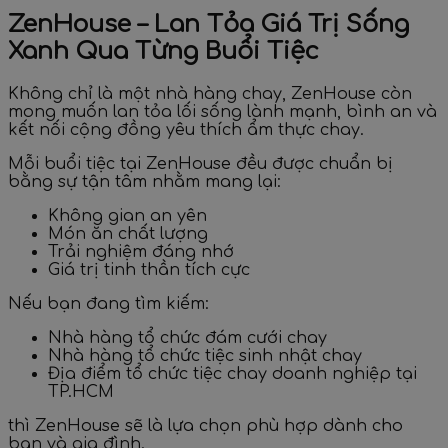
ZenHouse – Lan Tỏa Giá Trị Sống
Xanh Qua Từng Buổi Tiệc
Không chỉ là một nhà hàng chay, ZenHouse còn
mong muốn lan tỏa lối sống lành mạnh, bình an và
kết nối cộng đồng yêu thích ẩm thực chay.
Mỗi buổi tiệc tại ZenHouse đều được chuẩn bị
bằng sự tận tâm nhằm mang lại:
Không gian an yên
Món ăn chất lượng
Trải nghiệm đáng nhớ
Giá trị tinh thần tích cực
Nếu bạn đang tìm kiếm:
Nhà hàng tổ chức đám cưới chay
Nhà hàng tổ chức tiệc sinh nhật chay
Địa điểm tổ chức tiệc chay doanh nghiệp tại
TP.HCM
thì ZenHouse sẽ là lựa chọn phù hợp dành cho
bạn và gia đình.