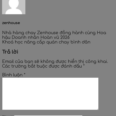
zenhouse
Nhà hàng chay Zenhouse đồng hành cùng Hoa
hậu Doanh nhân Hoàn vũ 2026
Khoá học nâng cấp quán chay bình dân
Trả lời
Email của bạn sẽ không được hiển thị công khai.
Các trường bắt buộc được đánh dấu
*
Bình luận
*