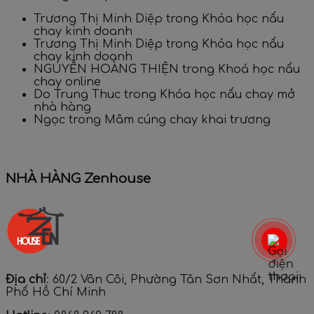
Trương Thị Minh Diệp
trong
Khóa học nấu
chay kinh doanh
Trương Thị Minh Diệp
trong
Khóa học nấu
chay kinh doanh
NGUYỄN HOÀNG THIỆN
trong
Khoá học nấu
chay online
Do Trung Thuc
trong
Khóa học nấu chay mở
nhà hàng
Ngọc
trong
Mâm cúng chay khai trương
NHÀ HÀNG Zenhouse
Địa chỉ
: 60/2 Vân Côi, Phường Tân Sơn Nhất, Thành
Phố Hồ Chí Minh