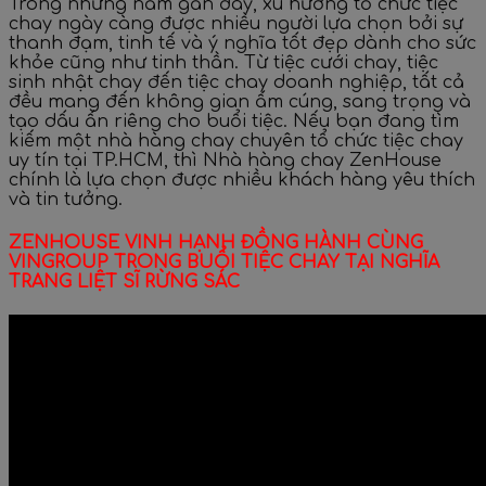
Trong những năm gần đây, xu hướng tổ chức tiệc
chay ngày càng được nhiều người lựa chọn bởi sự
thanh đạm, tinh tế và ý nghĩa tốt đẹp dành cho sức
khỏe cũng như tinh thần. Từ tiệc cưới chay, tiệc
sinh nhật chay đến tiệc chay doanh nghiệp, tất cả
đều mang đến không gian ấm cúng, sang trọng và
tạo dấu ấn riêng cho buổi tiệc. Nếu bạn đang tìm
kiếm một nhà hàng chay chuyên tổ chức tiệc chay
uy tín tại TP.HCM, thì Nhà hàng chay ZenHouse
chính là lựa chọn được nhiều khách hàng yêu thích
và tin tưởng.
ZENHOUSE VINH HẠNH ĐỒNG HÀNH CÙNG
VINGROUP TRONG BUỔI TIỆC CHAY TẠI NGHĨA
TRANG LIỆT SĨ RỪNG SÁC