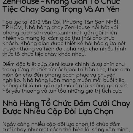
ZenHouse – Không Gian Tổ Chức
Tiệc Chay Sang Trọng Và An Yên
Tọa lạc tại 60/2 Vân Côi, Phường Tân Sơn Nhất,
TP.HCM, Nhà hàng chay ZenHouse nổi bật với
phong cách sân vườn xanh mát, gần gũi thiên
nhiên và mang lại cảm giác thư thái cho thực
khách. Không gian được thiết kế hài hòa giữa nét
truyền thống và hiện đại, phù hợp cho nhiều hình
thức tổ chức tiệc chay khác nhau.
Điểm đặc biệt của ZenHouse chính là sự chỉn chu
trong từng chi tiết từ cách bài trí bàn tiệc, thực đơn
món ăn cho đến phong cách phục vụ chuyên
nghiệp. Nhà hàng luôn mong muốn mỗi buổi tiệc
không chỉ là nơi gặp gỡ mà còn là không gian kết
nối yêu thương và lan tỏa những giá trị tích cực.
Nhà Hàng Tổ Chức Đám Cưới Chay
Được Nhiều Cặp Đôi Lựa Chọn
Ngày càng nhiều cặp đôi lựa chọn tổ chức đám
cưới chay như một cách thể hiện lối sống văn minh,