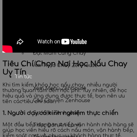
Chay Đông Lạnh
Chay Khô
Chay tiện lợi
Thực Dưỡng Chay
Đặt Mâm Cúng Chay
Tiêu Chí Chọn Nơi Học Nấu Chay
Ẩm Thực Chay ZenHouse
Uy Tín
Tin tức
Khi tìm kiếm khóa học nấu chay, nhiều người
Xem Menu Zenhouse
thường quan tâm đến học phí. Tuy nhiên, để học
hiệu quả và ứng dụng được thực tế, bạn nên ưu
Câu Chuyện Zenhouse
tiên các tiêu chí sau:
1. Người dạy có kinh nghiệm thực chiến
Sự kiện Zenhouse
Một đầu bếp đang trực tiếp vận hành nhà hàng sẽ
Thực Đơn An Lành
giúp học viên hiểu rõ cách nấu món, vận hành bếp,
kiểm soát cost và phục vụ khách hàng thực tế.