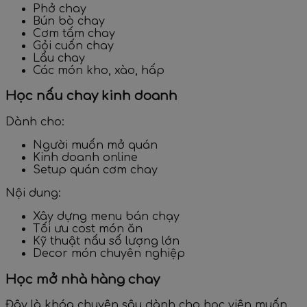
Phở chay
Bún bò chay
Cơm tấm chay
Gỏi cuốn chay
Lẩu chay
Các món kho, xào, hấp
Học nấu chay kinh doanh
Dành cho:
Người muốn mở quán
Kinh doanh online
Setup quán cơm chay
Nội dung:
Xây dựng menu bán chạy
Tối ưu cost món ăn
Kỹ thuật nấu số lượng lớn
Decor món chuyên nghiệp
Học mở nhà hàng chay
Đây là khóa chuyên sâu dành cho học viên muốn