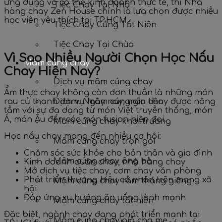
ứng dụng và có thể kinh doanh thực tế, thì
Nhà
Tiệc Chay Tại Nhà
hàng chay Zen House
chính là lựa chọn được nhiều
học viên yêu thích tại TP.HCM.
Tiệc Chay Cúng Tất Niên
Tiệc Chay Tại Chùa
Vì Sao Nhiều Người Chọn Học Nấu
Mâm cúng chay
Chay Hiện Nay?
Dịch vụ mâm cúng chay
Ẩm thực chay không còn đơn thuần là những món
rau củ thanh đạm. Ngày nay, món chay được nâng
Dịch vụ mâm cúng gia tiên
tầm với sự đa dạng từ món Việt truyền thống, món
Á, món Âu đến các món fusion hiện đại.
Mâm cúng chay khai trương
Học nấu chay mang đến nhiều cơ hội:
Mâm cúng chay trọn gói
Chăm sóc sức khỏe cho bản thân và gia đình
Mâm cúng chay ông bà
Kinh doanh quán chay, nhà hàng chay
Mở dịch vụ tiệc chay, cơm chay văn phòng
Phát triển thương hiệu cá nhân trên mạng xã
Mâm cúng chay rằm tháng giêng
hội
Đáp ứng xu hướng ăn uống lành mạnh
Mâm cúng chay tất niên
Đặc biệt, ngành chay đang phát triển mạnh tại
Mâm cúng chay giỗ cha mẹ