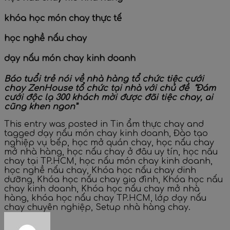
khóa học món chay thực tế
học nghề nấu chay
dạy nấu món chay kinh doanh
Báo tuổi trẻ nói về
nhà hàng tổ chức tiệc cưới
chay
ZenHouse tổ chức tại nhà với chủ đề “Đám
cưới độc lạ 300 khách mời được đãi tiệc chay, ai
cũng khen ngon”
This entry was posted in
Tin ẩm thực chay
and
tagged
dạy nấu món chay kinh doanh
,
Đào tạo
nghiệp vụ bếp
,
học mở quán chay
,
học nấu chay
mở nhà hàng
,
học nấu chay ở đâu uy tín
,
học nấu
chay tại TP.HCM
,
học nấu món chay kinh doanh
,
học nghề nấu chay
,
Khóa học nấu chay dinh
dưỡng
,
Khóa học nấu chay gia đình
,
Khóa học nấu
chay kinh doanh
,
Khóa học nấu chay mở nhà
hàng
,
khóa học nấu chay TP.HCM
,
lớp dạy nấu
chay chuyên nghiệp
,
Setup nhà hàng chay
.