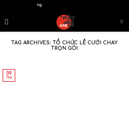
Skip
hà Gắn Kết Yêu Thương
to
content
TAG ARCHIVES:
TỔ CHỨC LỄ CƯỚI CHAY
TRỌN GÓI
09
Th6