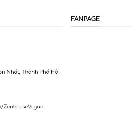
FANPAGE
Sơn Nhất, Thành Phố Hồ
om/ZenhouseVegan