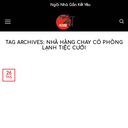
Skip
Ngôi Nhà Gắn Kết Yêu Thương
to
content
TAG ARCHIVES:
NHÀ HÀNG CHAY CÓ PHÒNG
LẠNH TIỆC CƯỚI
26
Th5