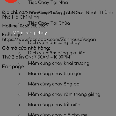
Tiệc Chay Tại Nhà
Địa chỉ
: 60/2 Vân Côi, Phường Tân Sơn Nhất, Thành
Tiệc Chay Cúng Tất Niên
Phố Hồ Chí Minh
Tiệc Chay Tại Chùa
Hotline
: 0868 960 788
Mâm cúng chay
Fanpage
:
https://www.facebook.com/ZenhouseVegan
Dịch vụ mâm cúng chay
Giờ mở cửa nhà hàng:
Dịch vụ mâm cúng gia tiên
Thứ 2 đến CN: 7:30AM – 10:00PM
Mâm cúng chay khai trương
Fanpage
Mâm cúng chay trọn gói
Mâm cúng chay ông bà
Mâm cúng chay rằm tháng giêng
Mâm cúng chay tất niên
Mâm cúng chay giỗ cha mẹ