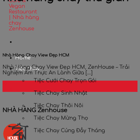
Nhà Hàng Chay View Đẹp HCM
Home
Nhà Hàng Chay View Đẹp HCM, ZenHouse – Trải
Tiệc chay
Nghiệm Ẩm Thực An Lành Giữa [...]
Tiệc Cưới Chay Trọn Gói
18
Th4
Tiệc Chay Sinh Nhật
Tiệc Chay Thôi Nôi
NHÀ HÀNG Zenhouse
Tiệc Chay Mừng Thọ
Tiệc Chay Cúng Đầy Tháng