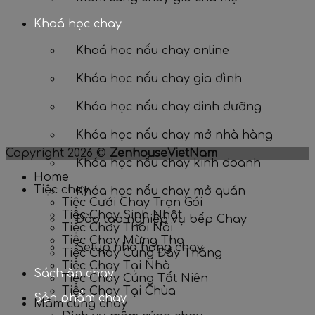
Khoá học chay
Khoá học nấu chay online
Khóa học nấu chay gia đình
Khóa học nấu chay dinh dưỡng
Khóa học nấu chay mở nhà hàng
Copyright 2026 ©
ZenhouseVietNam
Khóa học nấu chay kinh doanh
Home
Tiệc chay
Khóa học nấu chay mở quán
Tiệc Cưới Chay Trọn Gói
Tiệc Chay Sinh Nhật
Đào tạo nghiệp vụ bếp Chay
Tiệc Chay Thôi Nôi
Tiệc Chay Mừng Thọ
Setup nhà hàng chay
Tiệc Chay Cúng Đầy Tháng
Tiệc Chay Tại Nhà
Sách ăn chay
Tiệc Chay Cúng Tất Niên
Tiệc Chay Tại Chùa
Sản phẩm chay
Mâm cúng chay