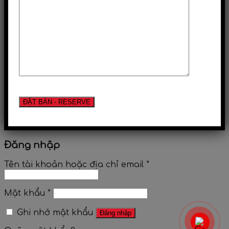
Đăng nhập
Tên tài khoản hoặc địa chỉ email
*
Mật khẩu
*
Ghi nhớ mật khẩu
Đăng nhập