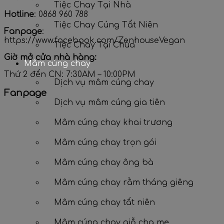
Tiệc Chay Tại Nhà
Hotline
: 0868 960 788
Tiệc Chay Cúng Tất Niên
Fanpage
:
https://www.facebook.com/ZenhouseVegan
Tiệc Chay Tại Chùa
Giờ mở cửa nhà hàng:
Mâm cúng chay
Thứ 2 đến CN: 7:30AM – 10:00PM
Dịch vụ mâm cúng chay
Fanpage
Dịch vụ mâm cúng gia tiên
Mâm cúng chay khai trương
Mâm cúng chay trọn gói
Mâm cúng chay ông bà
Mâm cúng chay rằm tháng giêng
Mâm cúng chay tất niên
Mâm cúng chay giỗ cha mẹ