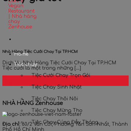
Nhà Hàng Tiệc Cưới Chay Tại TP.HCM
Home
Dịch Vụ Nhà Hàng Tiệc Cưới Chay Tại TP.HCM
Tiệc chay
Tiệc cưới là một trong những [...]
Tiệc Cưới Chay Trọn Gói
28
Th2
Tiệc Chay Sinh Nhật
Tiệc Chay Thôi Nôi
NHÀ HÀNG Zenhouse
Tiệc Chay Mừng Thọ
Tiệc Chay Cúng Đầy Tháng
Địa chỉ
: 60/2 Vân Côi, Phường Tân Sơn Nhất, Thành
Phố Hồ Chí Minh