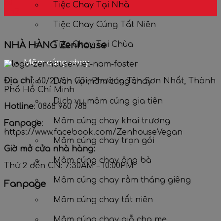
28
Tiệc Chay Tại Nhà
Th2
Tiệc Chay Cúng Tất Niên
Tiệc Chay Tại Chùa
NHÀ HÀNG Zenhouse
Mâm cúng chay
Địa chỉ
: 60/2 Vân Côi, Phường Tân Sơn Nhất, Thành
Dịch vụ mâm cúng chay
Phố Hồ Chí Minh
Dịch vụ mâm cúng gia tiên
Hotline
: 0868 960 788
Mâm cúng chay khai trương
Fanpage
:
https://www.facebook.com/ZenhouseVegan
Mâm cúng chay trọn gói
Giờ mở cửa nhà hàng:
Mâm cúng chay ông bà
Thứ 2 đến CN: 7:30AM – 10:00PM
Mâm cúng chay rằm tháng giêng
Fanpage
Mâm cúng chay tất niên
Mâm cúng chay giỗ cha mẹ