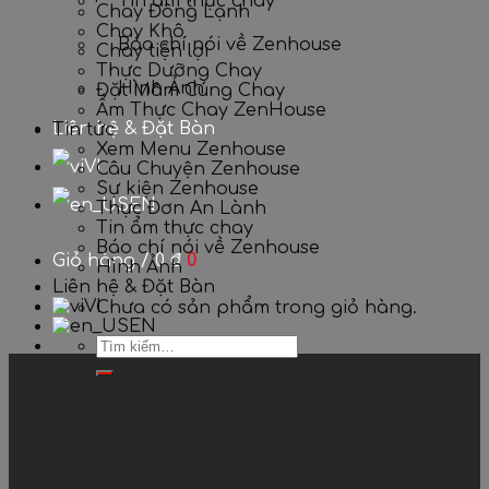
Tin ẩm thực chay
Chay Đông Lạnh
Chay Khô
Báo chí nói về Zenhouse
Chay tiện lợi
Thực Dưỡng Chay
Hình Ảnh
Đặt Mâm Cúng Chay
Ẩm Thực Chay ZenHouse
Liên hệ & Đặt Bàn
Tin tức
Xem Menu Zenhouse
VI
Câu Chuyện Zenhouse
Sự kiện Zenhouse
EN
Thực Đơn An Lành
Tin ẩm thực chay
Báo chí nói về Zenhouse
Giỏ hàng /
0
₫
0
Hình Ảnh
Liên hệ & Đặt Bàn
VI
Chưa có sản phẩm trong giỏ hàng.
EN