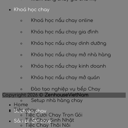
Khoá học chay
Khoá học nấu chay online
Khóa học nấu chay gia đình
Khóa học nấu chay dinh dưỡng
Khóa học nấu chay mở nhà hàng
Khóa học nấu chay kinh doanh
Khóa học nấu chay mở quán
Đào tạo nghiệp vụ bếp Chay
Copyright 2026 ©
ZenhouseVietNam
Setup nhà hàng chay
Home
Tiệc chay
Sách ăn chay
Tiệc Cưới Chay Trọn Gói
Tiệc Chay Sinh Nhật
Sản phẩm chay
Tiệc Chay Thôi Nôi