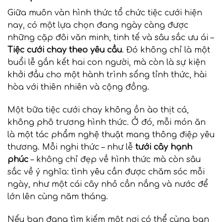
Giữa muôn vàn hình thức tổ chức tiệc cưới hiện
nay, có một lựa chọn đang ngày càng được
những cặp đôi văn minh, tinh tế và sâu sắc ưu ái –
Tiệc cưới chay theo yêu cầu
. Đó không chỉ là một
buổi lễ gắn kết hai con người, mà còn là sự kiện
khởi đầu cho một hành trình sống tỉnh thức, hài
hòa với thiên nhiên và cộng đồng.
Một bữa tiệc cưới chay không ồn ào thịt cá,
không phô trương hình thức. Ở đó, mỗi món ăn
là một tác phẩm nghệ thuật mang thông điệp yêu
thương. Mỗi nghi thức – như lễ
tưới cây hạnh
phúc
– không chỉ đẹp về hình thức mà còn sâu
sắc về ý nghĩa: tình yêu cần được chăm sóc mỗi
ngày, như một cái cây nhỏ cần nắng và nước để
lớn lên cùng năm tháng.
Nếu bạn đang tìm kiếm một nơi có thể cùng bạn