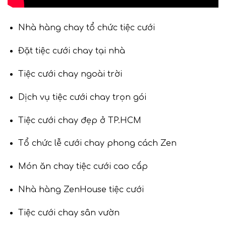
Nhà hàng chay tổ chức tiệc cưới
Đặt tiệc cưới chay tại nhà
Tiệc cưới chay ngoài trời
Dịch vụ tiệc cưới chay trọn gói
Tiệc cưới chay đẹp ở TP.HCM
Tổ chức lễ cưới chay phong cách Zen
Món ăn chay tiệc cưới cao cấp
Nhà hàng ZenHouse tiệc cưới
Tiệc cưới chay sân vườn