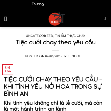
Skip
Ngôi Nhà Gắn Kết Y
to
content
UNCATEGORIZED
,
TIN ẨM THỰC CHAY
Tiệc cưới chay theo yêu cầu
POSTED ON
04/06/2025
BY
ZENHOUSE
04
Th6
TIỆC CƯỚI CHAY THEO YÊU CẦU –
KHI TÌNH YÊU NỞ HOA TRONG SỰ
BÌNH AN
Khi tình yêu không chỉ là lễ cưới, mà còn
là một hành trình an lành