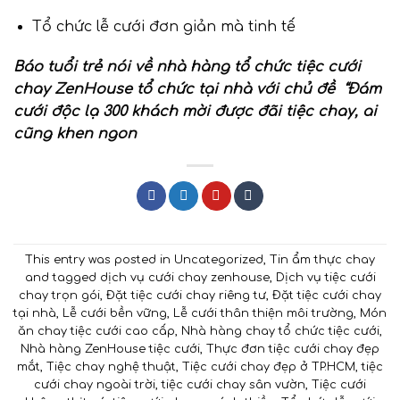
Tổ chức lễ cưới đơn giản mà tinh tế
Báo tuổi trẻ nói về
nhà hàng tổ chức tiệc cưới
chay
ZenHouse tổ chức tại nhà với chủ đề “Đám
cưới độc lạ 300 khách mời được đãi tiệc chay, ai
cũng khen ngon
This entry was posted in
Uncategorized
,
Tin ẩm thực chay
and tagged
dịch vụ cưới chay zenhouse
,
Dịch vụ tiệc cưới
chay trọn gói
,
Đặt tiệc cưới chay riêng tư
,
Đặt tiệc cưới chay
tại nhà
,
Lễ cưới bền vững
,
Lễ cưới thân thiện môi trường
,
Món
ăn chay tiệc cưới cao cấp
,
Nhà hàng chay tổ chức tiệc cưới
,
Nhà hàng ZenHouse tiệc cưới
,
Thực đơn tiệc cưới chay đẹp
mắt
,
Tiệc chay nghệ thuật
,
Tiệc cưới chay đẹp ở TP.HCM
,
tiệc
cưới chay ngoài trời
,
tiệc cưới chay sân vườn
,
Tiệc cưới