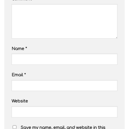
Name
*
Email
*
Website
Save my name, email, and website in this