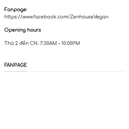
Fanpage
:
https://www.facebook.com/ZenhouseVegan
Opening hours
Thứ 2 đến CN: 7:30AM – 10:00PM
FANPAGE