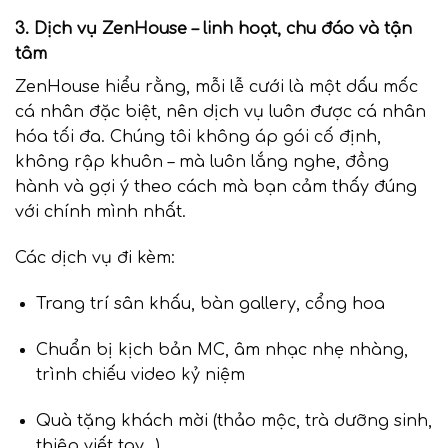
3. Dịch vụ ZenHouse – linh hoạt, chu đáo và tận
tâm
ZenHouse hiểu rằng, mỗi lễ cưới là một dấu mốc
cá nhân đặc biệt, nên dịch vụ luôn được cá nhân
hóa tối đa. Chúng tôi không áp gói cố định,
không rập khuôn – mà luôn lắng nghe, đồng
hành và gợi ý theo cách mà bạn cảm thấy đúng
với chính mình nhất.
Các dịch vụ đi kèm:
Trang trí sân khấu, bàn gallery, cổng hoa
Chuẩn bị kịch bản MC, âm nhạc nhẹ nhàng,
trình chiếu video kỷ niệm
Quà tặng khách mời (thảo mộc, trà dưỡng sinh,
thiệp viết tay…)