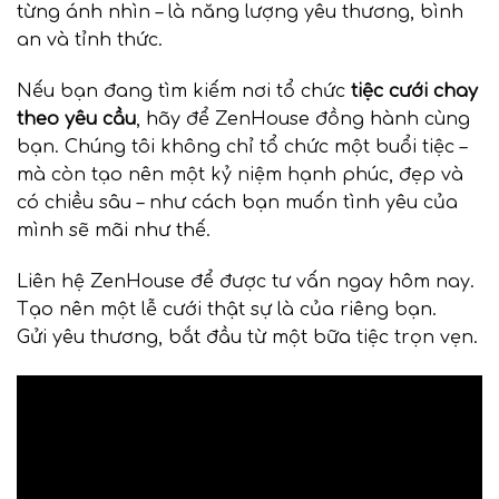
từng ánh nhìn – là năng lượng yêu thương, bình
an và tỉnh thức.
Nếu bạn đang tìm kiếm nơi tổ chức
tiệc cưới chay
theo yêu cầu
, hãy để ZenHouse đồng hành cùng
bạn. Chúng tôi không chỉ tổ chức một buổi tiệc –
mà còn tạo nên một kỷ niệm hạnh phúc, đẹp và
có chiều sâu – như cách bạn muốn tình yêu của
mình sẽ mãi như thế.
Liên hệ ZenHouse để được tư vấn ngay hôm nay.
Tạo nên một lễ cưới thật sự là của riêng bạn.
Gửi yêu thương, bắt đầu từ một bữa tiệc trọn vẹn.