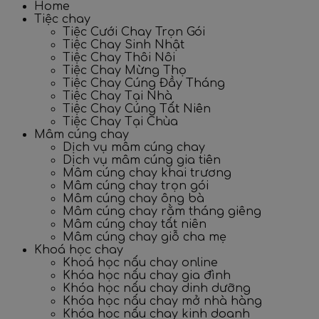
Home
Tiệc chay
Tiệc Cưới Chay Trọn Gói
Tiệc Chay Sinh Nhật
Tiệc Chay Thôi Nôi
Tiệc Chay Mừng Thọ
Tiệc Chay Cúng Đầy Tháng
Tiệc Chay Tại Nhà
Tiệc Chay Cúng Tất Niên
Tiệc Chay Tại Chùa
Mâm cúng chay
Dịch vụ mâm cúng chay
Dịch vụ mâm cúng gia tiên
Mâm cúng chay khai trương
Mâm cúng chay trọn gói
Mâm cúng chay ông bà
Mâm cúng chay rằm tháng giêng
Mâm cúng chay tất niên
Mâm cúng chay giỗ cha mẹ
Khoá học chay
Khoá học nấu chay online
Khóa học nấu chay gia đình
Khóa học nấu chay dinh dưỡng
Khóa học nấu chay mở nhà hàng
Khóa học nấu chay kinh doanh