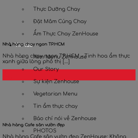
Thực Dưỡng Chay
Đặt Mâm Cúng Chay
Ẩm Thực Chay ZenHouse
Nhà hàng chay ngon TP.HCM
Tin tức
Nhà hàng chay ngon TP.HCM – Tinh hoa ẩm thực
Xem Menu Zenhouse
xanh giữa lòng phố thị [...]
Our Story
19
Th5
Sự kiện Zenhouse
Vegetarian Menu
Tin ẩm thực chay
Báo chí nói về Zenhouse
Nhà hàng Cafe sân vườn đẹp
PHOTOS
Nhà hàng Cafe sân vườn đẹp ZenHouse: Không