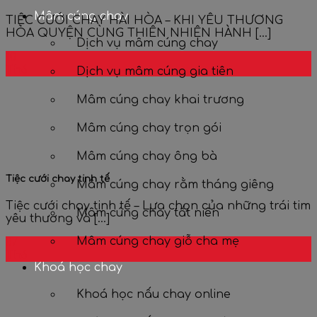
Mâm cúng chay
TIỆC CƯỚI CHAY HÀI HÒA – KHI YÊU THƯƠNG
HÒA QUYỆN CÙNG THIÊN NHIÊN HÀNH [...]
Dịch vụ mâm cúng chay
10
Th6
Dịch vụ mâm cúng gia tiên
Mâm cúng chay khai trương
Mâm cúng chay trọn gói
Mâm cúng chay ông bà
Tiệc cưới chay tinh tế
Mâm cúng chay rằm tháng giêng
Tiệc cưới chay tinh tế – Lựa chọn của những trái tim
Mâm cúng chay tất niên
yêu thương và [...]
Mâm cúng chay giỗ cha mẹ
07
Th6
Khoá học chay
Khoá học nấu chay online