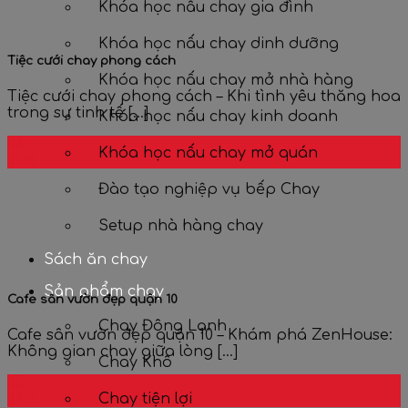
Khóa học nấu chay gia đình
Khóa học nấu chay dinh dưỡng
Tiệc cưới chay phong cách
Khóa học nấu chay mở nhà hàng
Tiệc cưới chay phong cách – Khi tình yêu thăng hoa
trong sự tinh tế [...]
Khóa học nấu chay kinh doanh
06
Khóa học nấu chay mở quán
Th6
Đào tạo nghiệp vụ bếp Chay
Setup nhà hàng chay
Sách ăn chay
Sản phẩm chay
Cafe sân vườn đẹp quận 10
Chay Đông Lạnh
Cafe sân vườn đẹp quận 10 – Khám phá ZenHouse:
Không gian chay giữa lòng [...]
Chay Khô
23
Th5
Chay tiện lợi