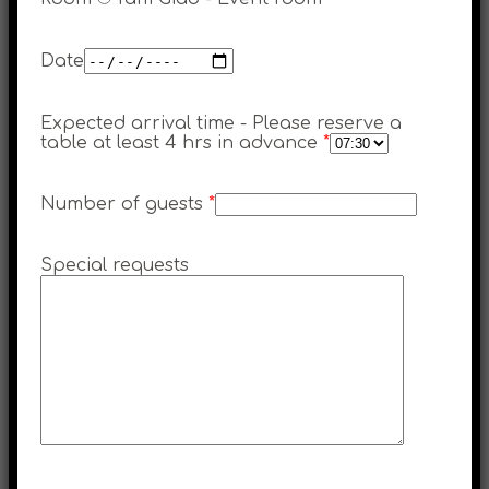
Date
Expected arrival time - Please reserve a
table at least 4 hrs in advance
*
Number of guests
*
Special requests