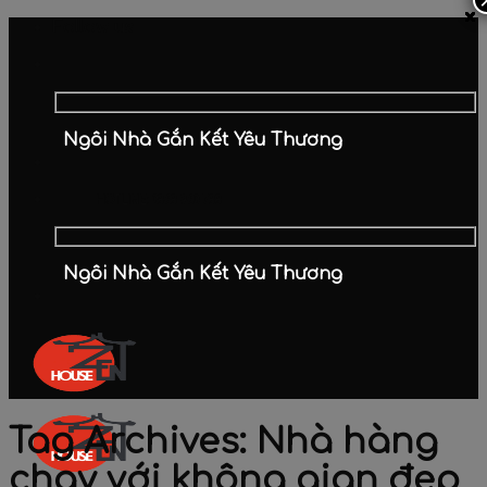
×
×
×
×
×
×
×
Skip
Follow us
to
content
Ngôi Nhà Gắn Kết Yêu Thương
HOTLINE: 0868 960 788
Ngôi Nhà Gắn Kết Yêu Thương
Tag Archives:
Nhà hàng
chay với không gian đẹp