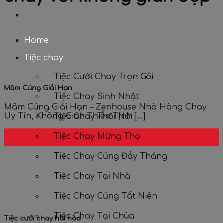
Home
Tiệc chay
Tiệc Cưới Chay Trọn Gói
Mâm Cúng Giải Hạn
Tiệc Chay Sinh Nhật
Mâm Cúng Giải Hạn – Zenhouse Nhà Hàng Chay
Uy Tín, Không Gian Thiền Tịnh [...]
Tiệc Chay Thôi Nôi
15
Tiệc Chay Mừng Thọ
Th12
Tiệc Chay Cúng Đầy Tháng
Tiệc Chay Tại Nhà
Tiệc Chay Cúng Tất Niên
Tiệc Chay Tại Chùa
Tiệc cưới chay hài hòa