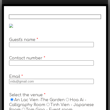
Guest's name
*
Contact number
*
Email
*
Select the venue
*
An Lac Vien -The Garden
Hoa Ai -
Calligraphy Room
Tinh Vien - Japanese
Room
Tam Giao - Event room