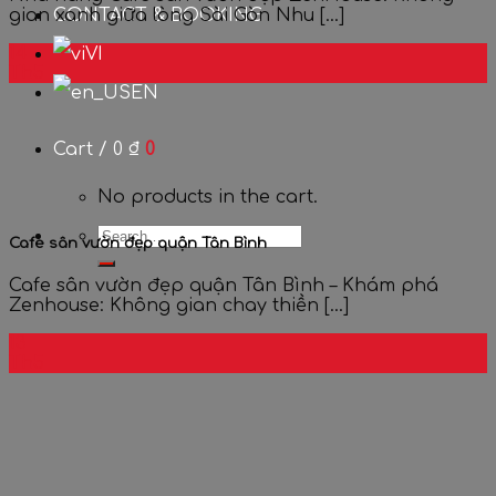
gian xanh giữa lòng Sài Gòn Nhu [...]
CONTACT & BOOKING
14
VI
Th5
EN
Cart /
0
₫
0
No products in the cart.
Cafe sân vườn đẹp quận Tân Bình
Cafe sân vườn đẹp quận Tân Bình – Khám phá
Zenhouse: Không gian chay thiền [...]
13
Th5