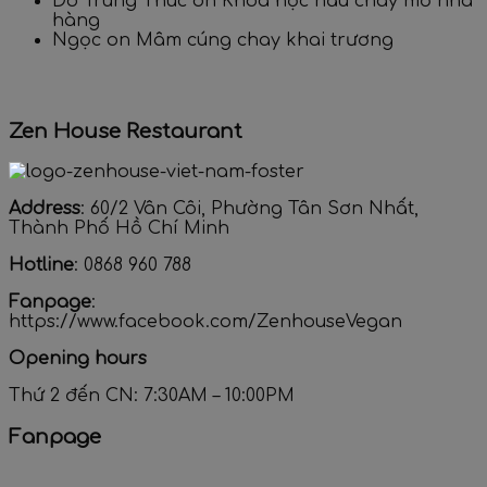
Do Trung Thuc
on
Khóa học nấu chay mở nhà
hàng
Ngọc
on
Mâm cúng chay khai trương
Zen House Restaurant
Address
: 60/2 Vân Côi, Phường Tân Sơn Nhất,
Thành Phố Hồ Chí Minh
Hotline
: 0868 960 788
Fanpage
:
https://www.facebook.com/ZenhouseVegan
Opening hours
Thứ 2 đến CN: 7:30AM – 10:00PM
Fanpage