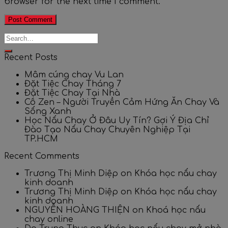
browser for the next time I comment.
Recent Posts
Mâm cúng chay Vu Lan
Đặt Tiệc Chay Tháng 7
Đặt Tiệc Chay Tại Nhà
Cô Zen – Người Truyền Cảm Hứng Ăn Chay Và
Sống Xanh
Học Nấu Chay Ở Đâu Uy Tín? Gợi Ý Địa Chỉ
Đào Tạo Nấu Chay Chuyên Nghiệp Tại
TP.HCM
Recent Comments
Trương Thị Minh Diệp
on
Khóa học nấu chay
kinh doanh
Trương Thị Minh Diệp
on
Khóa học nấu chay
kinh doanh
NGUYỄN HOÀNG THIỆN
on
Khoá học nấu
chay online