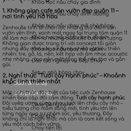
Khóa học nấu chay gia đình
1. Không gian cafe sân vườn đẹp quận 11 –
Khóa học nấu chay dinh dưỡng
nơi tình yêu nở hoa
Khóa học nấu chay mở nhà hàng
Zenhouse tinh tế chọn lọc những địa điểm sân
vườn yên tĩnh, xanh mát ngay tại trung tâm quận 11
Khóa học nấu chay kinh doanh
để làm nơi diễn ra những buổi tiệc cưới ấn tượng.
Không gian được trang trí với concept tối giản
nhưng đầy cảm xúc, sử dụng nhiều vật liệu thiên
Khóa học nấu chay mở quán
nhiên: tre, gỗ, lá, nến, kết hợp với âm nhạc acoustic
nhẹ nhàng… tạo nên một tổng thể nên thơ và gần
Đào tạo nghiệp vụ bếp Chay
gũi.
Setup nhà hàng chay
2. Nghi thức “Tưới cây hạnh phúc” – Khoảnh
khắc linh thiên nhất
Sách ăn chay
Một nghi thức đặc biệt của tiệc cưới Zenhouse
Sản phẩm chay
khiến bao cặp đôi cảm động:
Tưới cây hạnh phúc
.
Đôi uyên ương cùng nhau tưới lên chậu cây nhỏ –
Chay Đông Lạnh
biểu tượng cho mầm sống mới, tình yêu lớn lên
từng ngày qua sự chăm sóc, yêu thương. Đây
Chay Khô
không chỉ là nghi thức mà còn là cam kết sống và
yêu một cách bền vững.
Chay tiện lợi