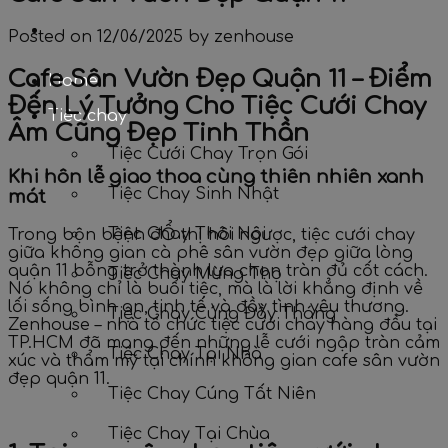
Posted on
12/06/2025
by
zenhouse
Cafe Sân Vườn Đẹp Quận 11 – Điểm
Home
Đến Lý Tưởng Cho Tiệc Cưới Chay
Tiệc chay
Âm Cũng Đẹp Tinh Thần
Tiệc Cưới Chay Trọn Gói
Khi hôn lễ giao thoa cùng thiên nhiên xanh
Tiệc Chay Sinh Nhật
mát
Tiệc Chay Thôi Nôi
Trong bộn bệnh đỔ thị hôi ngược, tiệc cưới chay
giữa không gian cà phê sân vườn đẹp giữa lòng
quận 11 bỗng trở thành lựa chọn tràn đủ cốt cách.
Tiệc Chay Mừng Thọ
Nó không chỉ là buổi tiệc, mà là lời khẳng định về
lối sống bình an, tinh tế và đầy tình yêu thương.
Tiệc Chay Cúng Đầy Tháng
Zenhouse – nhà tổ chức tiệc cưới chay hàng đầu tại
TP.HCM đã mang đến những lễ cưới ngập tràn cảm
Tiệc Chay Tại Nhà
xúc và thẩm mỹ tại chính không gian cafe sân vườn
đẹp quận 11.
Tiệc Chay Cúng Tất Niên
Tiệc Chay Tại Chùa