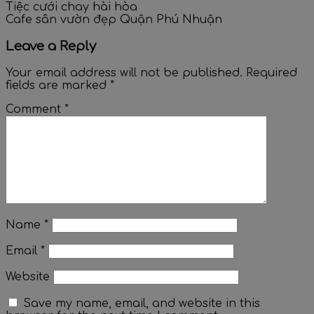
Tiệc cưới chay hài hòa
Cafe sân vườn đẹp Quận Phú Nhuận
Leave a Reply
Your email address will not be published.
Required
fields are marked
*
Comment
*
Name
*
Email
*
Website
Save my name, email, and website in this