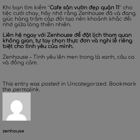
Khi bạn tìm kiếm “
Cafe sân vườn đẹp quận 11
” cho
tiệc cưới chay, hãy nhớ rằng Zenhouse đã và đang
giúc hàng trăm cặp đôi tạo nên khoảnh khắc đềi
nhớ giữa lòng thiên nhiên.
Liên hệ ngay với Zenhouse để đặt lịch tham quan
không gian, tự tay chọn thực đơn và nghi lễ riêng
biệt cho tình yêu của mình.
Zenhouse – Tình yêu lên men trong lá xanh, câu ca
và đồng cảm.
This entry was posted in
Uncategorized
. Bookmark
the
permalink
.
zenhouse