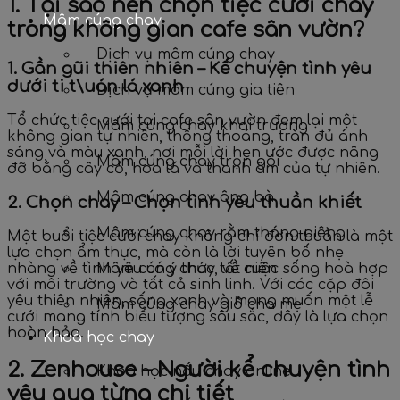
1. Tại sao nên chọn tiệc cưới chay
Mâm cúng chay
trong không gian cafe sân vườn?
Dịch vụ mâm cúng chay
1. Gần gũi thiên nhiên – Kế chuyện tình yêu
dưới ti t\uán lá xanh
Dịch vụ mâm cúng gia tiên
Tổ chức tiệc cưới tại cafe sân vườn đem lại một
Mâm cúng chay khai trương
không gian tự nhiên, thống thoáng, tràn đủ ánh
sáng và màu xanh, nơi mỗi lời hẹn ước được nâng
Mâm cúng chay trọn gói
đỡ bằng cây cỏ, hoa lá và thanh âm của tự nhiên.
Mâm cúng chay ông bà
2. Chọn chay – Chọn tình yêu thuần khiết
Mâm cúng chay rằm tháng giêng
Một buổi tiệc cưới chay không chỉ đơn thuần là một
lựa chọn ẩm thực, mà còn là lời tuyên bố nhẹ
nhàng về tình yêu có ý thức, về cuộc sống hoà hợp
Mâm cúng chay tất niên
với môi trường và tất cả sinh linh. Với các cặp đôi
yêu thiên nhiên, sống xanh và mong muốn một lễ
Mâm cúng chay giỗ cha mẹ
cưới mang tính biểu tượng sâu sắc, đây là lựa chọn
hoàn hảo.
Khoá học chay
2. Zenhouse – Người kể chuyện tình
Khoá học nấu chay online
yêu qua từng chi tiết