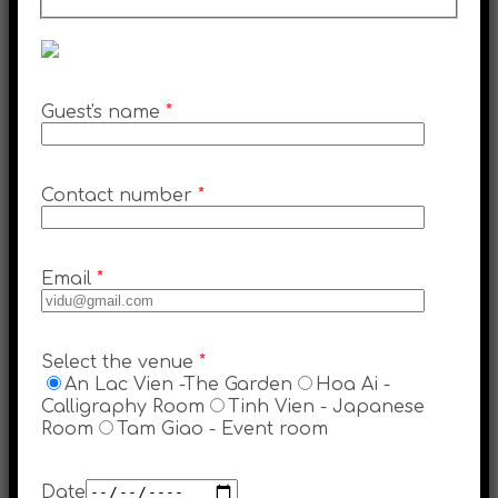
Guest's name
*
Contact number
*
Email
*
Select the venue
*
An Lac Vien -The Garden
Hoa Ai -
Calligraphy Room
Tinh Vien - Japanese
Room
Tam Giao - Event room
Date