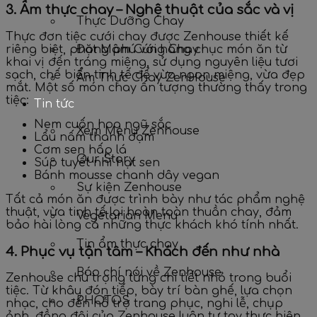
3. Ẩm thực chay – Nghệ thuật của sắc và vị
Thực Dưỡng Chay
Thực đơn tiệc cưới chay được Zenhouse thiết kế
riêng biệt, phong phú với hàng chục món ăn từ
Đặt Mâm Cúng Chay
khai vị đến tráng miệng, sử dụng nguyên liệu tươi
sạch, chế biến tinh tế để vừa ngon miệng, vừa đẹp
Ẩm Thực Chay ZenHouse
mắt. Một số món chay ấn tượng thường thấy trong
tiệc:
Tin tức
Nem cuốn hoa ngũ sắc
Xem Menu Zenhouse
Lẩu nấm thanh đạm
Cơm sen hấp lá
Our Story
Súp tuyết nhĩ hạt sen
Bánh mousse chanh dây vegan
Sự kiện Zenhouse
Tất cả món ăn được trình bày như tác phẩm nghệ
thuật, vừa tinh tế lại hoàn toàn thuần chay, đảm
Vegetarian Menu
bảo hài lòng cả những thực khách khó tính nhất.
Tin ẩm thực chay
4. Phục vụ tận tâm – Khách đến như nhà
Báo chí nói về Zenhouse
Zenhouse chú trọng từng chi tiết nhỏ trong buổi
tiệc. Từ khâu đón tiếp, bày trí bàn ghế, lựa chọn
PHOTOS
nhạc, cho đến hỗ trợ trang phục, nghi lễ, chụp
ảnh, đồng đội của Zenhouse luôn tự tay thực hiện