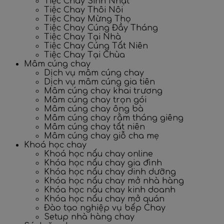
Tiệc Chay Sinh Nhật
Tiệc Chay Thôi Nôi
Tiệc Chay Mừng Thọ
Tiệc Chay Cúng Đầy Tháng
Tiệc Chay Tại Nhà
Tiệc Chay Cúng Tất Niên
Tiệc Chay Tại Chùa
Mâm cúng chay
Dịch vụ mâm cúng chay
Dịch vụ mâm cúng gia tiên
Mâm cúng chay khai trương
Mâm cúng chay trọn gói
Mâm cúng chay ông bà
Mâm cúng chay rằm tháng giêng
Mâm cúng chay tất niên
Mâm cúng chay giỗ cha mẹ
Khoá học chay
Khoá học nấu chay online
Khóa học nấu chay gia đình
Khóa học nấu chay dinh dưỡng
Khóa học nấu chay mở nhà hàng
Khóa học nấu chay kinh doanh
Khóa học nấu chay mở quán
Đào tạo nghiệp vụ bếp Chay
Setup nhà hàng chay