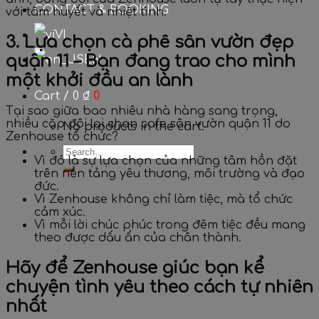
CONTACT & BOOKING
với tâm huyết và nhiệt tình.
VI
3. Lựa chọn cà phê sân vườn đẹp
quận 11 – Bạn đang trao cho mình
EN
một khởi đầu an lành
Cart /
0
₫
0
Tại sao giữa bao nhiêu nhà hàng sang trọng,
nhiều cặp đôi lại chọn cafe sân vườn quận 11 do
No products in the cart.
Zenhouse tổ chức?
Vì đó là sự lựa chọn của những tâm hồn đặt
trên nền tảng yêu thương, môi trường và đạo
đức.
Vì Zenhouse không chỉ làm tiệc, mà tổ chức
cảm xúc.
Vì mỗi lời chúc phúc trong đêm tiệc đều mang
theo được dấu ấn của chân thành.
Hãy để Zenhouse giúc bạn kể
chuyện tình yêu theo cách tự nhiên
nhất