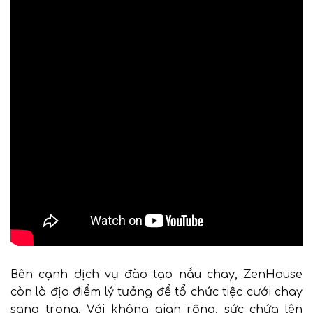
Bên cạnh dịch vụ đào tạo nắu chay, ZenHouse
còn là địa điểm lý tưởng để tổ chức tiệc cưới chay
sang trọng. Với không gian rộng, sức chứa lên