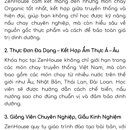
ZenHouse cam kết mang đến những món chay
Organic tốt nhất, kết hợp giữa truyền thống và
hiện đại, giúp bạn không chỉ học được kỹ năng
nấu chay chuyên nghiệp, mà còn hiểu sâu về
nguồn gốc thực phẩm và cách để bảo toàn giá
trị dinh dưỡng.
2. Thực Đơn Đa Dạng – Kết Hợp Ẩm Thực Á – Âu
Khóa học tại ZenHouse không chỉ giới hạn trong
các món chay truyền thống Việt Nam, mà còn
bao gồm các món chay từ nhiều nước trên thế
giới như Âu, Nhật Bản, Thái Lan, Đài Loan. Học
viên sẽ được hướng dẫn cách chế biến, nấu
nướng sao cho đúng chuẩn vị và đảm bảo dinh
dưỡng.
3. Giảng Viên Chuyên Nghiệp, Giắu Kinh Nghiệm
ZenHouse quy tụ giáo trình đào tạo bài bản, với