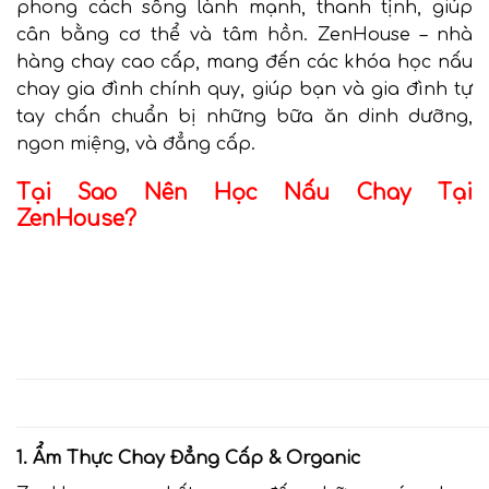
phong cách sống lành mạnh, thanh tịnh, giúp
cân bằng cơ thể và tâm hồn. ZenHouse – nhà
hàng chay cao cấp, mang đến các khóa học nấu
chay gia đình chính quy, giúp bạn và gia đình tự
tay chấn chuẩn bị những bữa ăn dinh dưỡng,
ngon miệng, và đẳng cấp.
Tại Sao Nên Học Nấu Chay Tại
ZenHouse?
1. Ẩm Thực Chay Đẳng Cấp & Organic