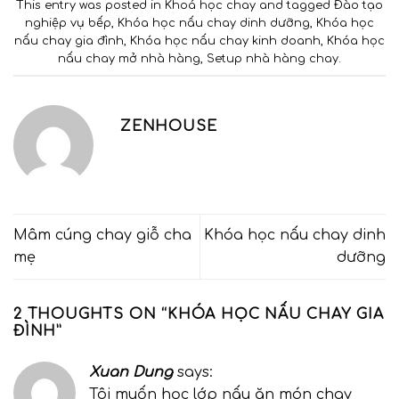
This entry was posted in
Khoá học chay
and tagged
Đào tạo
nghiệp vụ bếp
,
Khóa học nấu chay dinh dưỡng
,
Khóa học
nấu chay gia đình
,
Khóa học nấu chay kinh doanh
,
Khóa học
nấu chay mở nhà hàng
,
Setup nhà hàng chay
.
ZENHOUSE
Mâm cúng chay giỗ cha
Khóa học nấu chay dinh
mẹ
dưỡng
2 THOUGHTS ON “
KHÓA HỌC NẤU CHAY GIA
ĐÌNH
”
Xuan Dung
says:
Tôi muốn học lớp nấu ăn món chay