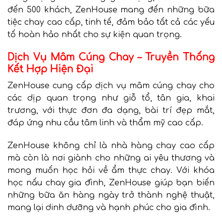
đến 500 khách, ZenHouse mang đến những bữa
tiệc chay cao cấp, tinh tế, đảm bảo tất cả các yếu
tố hoàn hảo nhất cho sự kiện quan trọng.
Dịch Vụ Mâm Cúng Chay – Truyền Thống
Kết Hợp Hiện Đại
ZenHouse cung cấp dịch vụ mâm cúng chay cho
các dịp quan trọng như giỗ tổ, tân gia, khai
trương, với thực đơn đa dạng, bài trí đẹp mắt,
đáp ứng nhu cầu tâm linh và thẩm mỹ cao cấp.
ZenHouse không chỉ là nhà hàng chay cao cấp
mà còn là nơi giành cho những ai yêu thương và
mong muốn học hỏi về ẩm thực chay. Với khóa
học nấu chay gia đình, ZenHouse giúp bạn biến
những bữa ăn hàng ngày trở thành nghệ thuật,
mang lại dinh dưỡng và hạnh phúc cho gia đình.