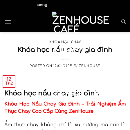
Skip
Ngôi Nhà Gắn Kết Y
to
content
KHOÁ HỌC CHAY
Khóa học nấu chay gia đình
POSTED ON
12/02/2025
BY
ZENHOUSE
12
Th2
Khóa học nấu chay gia đình
Khóa Học Nấu Chay Gia Đình – Trải Nghiệm Ẩm
Thực Chay Cao Cấp Cùng ZenHouse
Ẩm thực chay không chỉ là xu hướng mà còn là