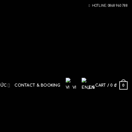
HOTLINE: 0868 960 788
0
TỨC
CONTACT & BOOKING
CART /
0
₫
VI
EN