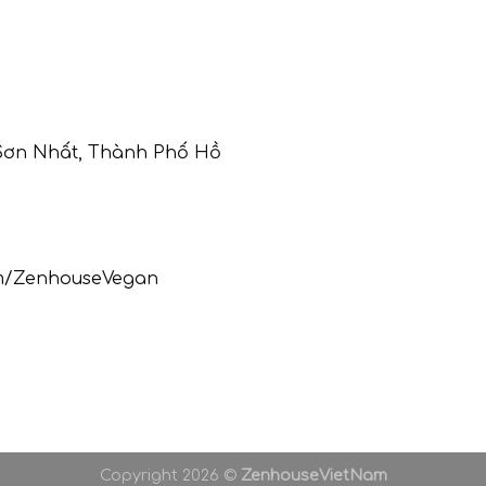
 Sơn Nhất, Thành Phố Hồ
om/ZenhouseVegan
Copyright 2026 ©
ZenhouseVietNam