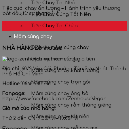
Tiệc Chay Tại Nhà
Tiệc cưới chay ấn tượng – Hành trình yêu thương
bắt đầu từ sự thanh [...]
Tiệc Chay Cúng Tất Niên
28
Tiệc Chay Tại Chùa
Th5
Mâm cúng chay
Dịch vụ mâm cúng chay
NHÀ HÀNG Zenhouse
Dịch vụ mâm cúng gia tiên
Địa chỉ
: 60/2 Vân Côi, Phường Tân Sơn Nhất, Thành
Mâm cúng chay khai trương
Phố Hồ Chí Minh
Mâm cúng chay trọn gói
Hotline
: 0868 960 788
Fanpage
:
Mâm cúng chay ông bà
https://www.facebook.com/ZenhouseVegan
Mâm cúng chay rằm tháng giêng
Giờ mở cửa nhà hàng:
Mâm cúng chay tất niên
Thứ 2 đến CN: 7:30AM – 10:00PM
Mâm cúng chay giỗ cha mẹ