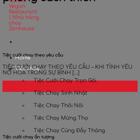
Tiệc cưới chay theo yêu cầu
Home
TIỆC CƯỚI CHAY THEO YÊU CẦU – KHI TÌNH YÊU
Tiệc chay
NỞ HOA TRONG SỰ BÌNH [...]
Tiệc Cưới Chay Trọn Gói
04
Th6
Tiệc Chay Sinh Nhật
Tiệc Chay Thôi Nôi
Tiệc Chay Mừng Thọ
Tiệc Chay Cúng Đầy Tháng
Tiệc cưới chay ấn tượng