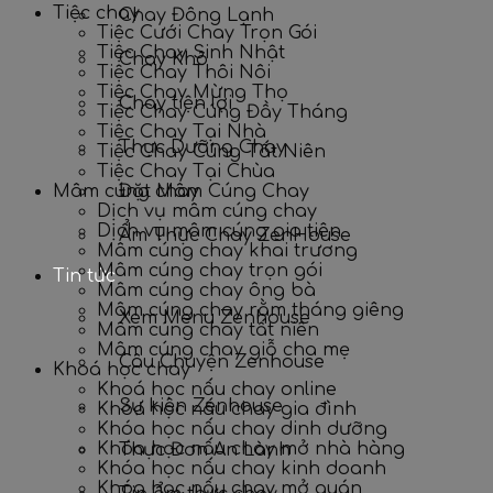
Tiệc chay
Chay Đông Lạnh
Tiệc Cưới Chay Trọn Gói
Tiệc Chay Sinh Nhật
Chay Khô
Tiệc Chay Thôi Nôi
Tiệc Chay Mừng Thọ
Chay tiện lợi
Tiệc Chay Cúng Đầy Tháng
Tiệc Chay Tại Nhà
Thực Dưỡng Chay
Tiệc Chay Cúng Tất Niên
Tiệc Chay Tại Chùa
Mâm cúng chay
Đặt Mâm Cúng Chay
Dịch vụ mâm cúng chay
Dịch vụ mâm cúng gia tiên
Ẩm Thực Chay ZenHouse
Mâm cúng chay khai trương
Mâm cúng chay trọn gói
Tin tức
Mâm cúng chay ông bà
Mâm cúng chay rằm tháng giêng
Xem Menu Zenhouse
Mâm cúng chay tất niên
Mâm cúng chay giỗ cha mẹ
Câu Chuyện Zenhouse
Khoá học chay
Khoá học nấu chay online
Sự kiện Zenhouse
Khóa học nấu chay gia đình
Khóa học nấu chay dinh dưỡng
Khóa học nấu chay mở nhà hàng
Thực Đơn An Lành
Khóa học nấu chay kinh doanh
Khóa học nấu chay mở quán