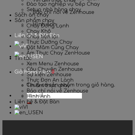
Tin ẩm thực chay
Đào tạo nghiệp vụ bếp Chay
Setup nhà hàng chay
Báo chí nói về Zenhouse
Sách ăn chay
Sản phẩm chay
Hình Ảnh
Chay Đông Lạnh
Chay Khô
Liên hệ & Đặt Bàn
Chay tiện lợi
Thực Dưỡng Chay
VI
Đặt Mâm Cúng Chay
Ẩm Thực Chay ZenHouse
EN
Tin tức
Xem Menu Zenhouse
Câu Chuyện Zenhouse
Giỏ hàng /
0
₫
0
Sự kiện Zenhouse
Thực Đơn An Lành
Chưa có sản phẩm trong giỏ hàng.
Tin ẩm thực chay
Báo chí nói về Zenhouse
Hình Ảnh
Liên hệ & Đặt Bàn
VI
EN